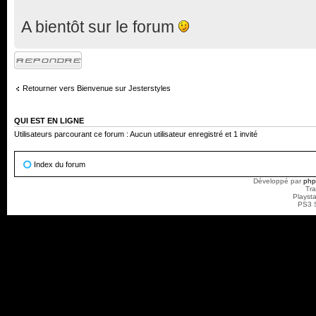
A bientôt sur le forum
Répondre
Retourner vers Bienvenue sur Jesterstyles
QUI EST EN LIGNE
Utilisateurs parcourant ce forum : Aucun utilisateur enregistré et 1 invité
Index du forum
Développé par
ph
Tra
Playst
PS3 S