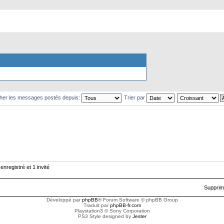
cher les messages postés depuis:
Trier par
enregistré et 1 invité
Supprim
Développé par
phpBB
® Forum Software © phpBB Group
Traduit par
phpBB-fr.com
Playstation3 © Sony Corporation
PS3 Style designed by
Jester