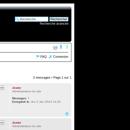
Recherche avancée
FAQ
Connexion
2 messages • Page
1
sur
1
Jester
Administrateur du site
Messages:
7
Enregistré le:
Jeu 2 Jan 2014 14:26
Jester
Administrateur du site