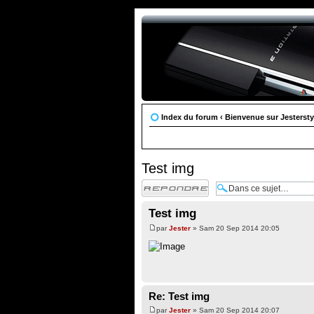
Index du forum
‹
Bienvenue sur Jestersty
Test img
Répondre
Test img
par
Jester
» Sam 20 Sep 2014 20:05
Re: Test img
par
Jester
» Sam 20 Sep 2014 20:07