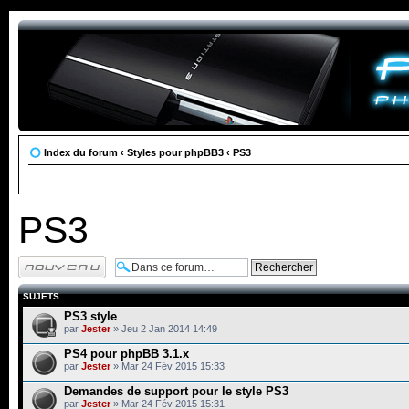
Index du forum
‹
Styles pour phpBB3
‹
PS3
PS3
Écrire un nouveau
sujet
SUJETS
PS3 style
par
Jester
» Jeu 2 Jan 2014 14:49
PS4 pour phpBB 3.1.x
par
Jester
» Mar 24 Fév 2015 15:33
Demandes de support pour le style PS3
par
Jester
» Mar 24 Fév 2015 15:31