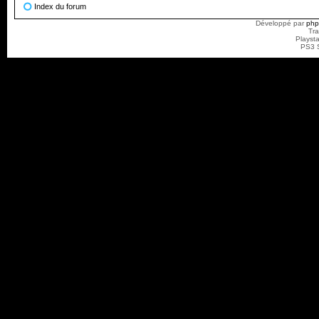
Index du forum
Développé par
ph
Tra
Playst
PS3 S