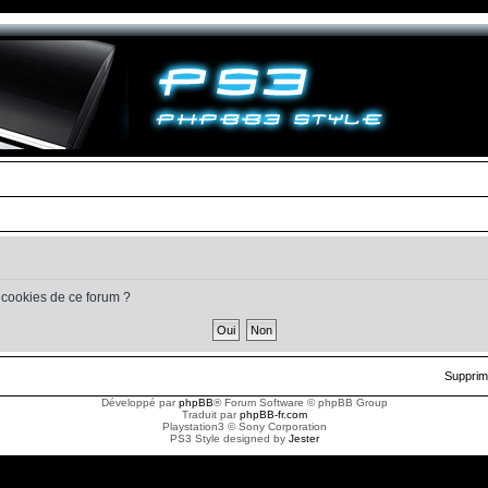
 cookies de ce forum ?
Supprim
Développé par
phpBB
® Forum Software © phpBB Group
Traduit par
phpBB-fr.com
Playstation3 © Sony Corporation
PS3 Style designed by
Jester