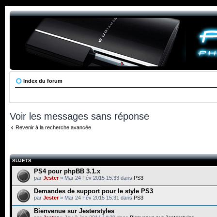
Index du forum
Voir les messages sans réponse
Revenir à la recherche avancée
SUJETS
PS4 pour phpBB 3.1.x
par
Jester
» Mar 24 Fév 2015 15:33 dans
PS3
Demandes de support pour le style PS3
par
Jester
» Mar 24 Fév 2015 15:31 dans
PS3
Bienvenue sur Jesterstyles