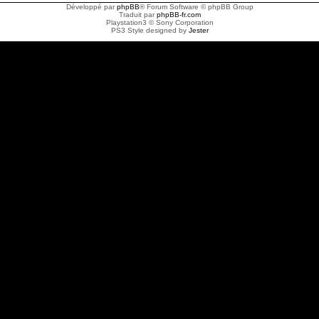
Développé par
phpBB
® Forum Software © phpBB Group
Traduit par
phpBB-fr.com
Playstation3 © Sony Corporation
PS3 Style designed by
Jester