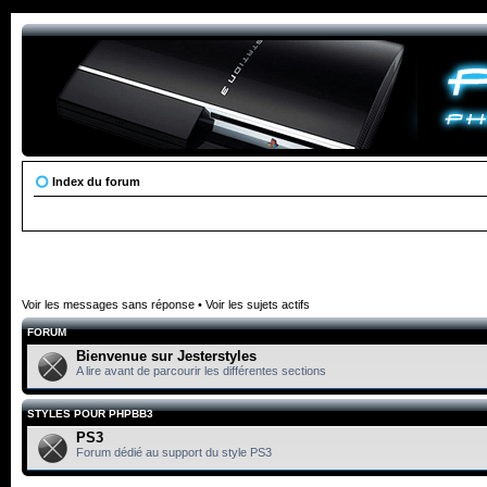
Index du forum
Voir les messages sans réponse
•
Voir les sujets actifs
FORUM
Bienvenue sur Jesterstyles
A lire avant de parcourir les différentes sections
STYLES POUR PHPBB3
PS3
Forum dédié au support du style PS3