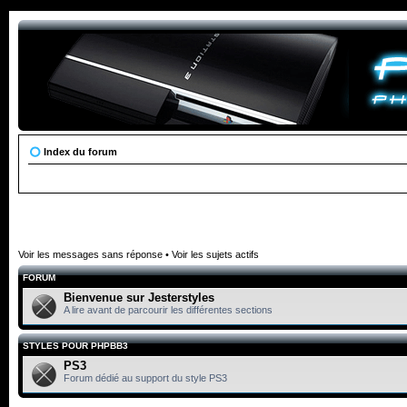
Index du forum
Voir les messages sans réponse
•
Voir les sujets actifs
FORUM
Bienvenue sur Jesterstyles
A lire avant de parcourir les différentes sections
STYLES POUR PHPBB3
PS3
Forum dédié au support du style PS3