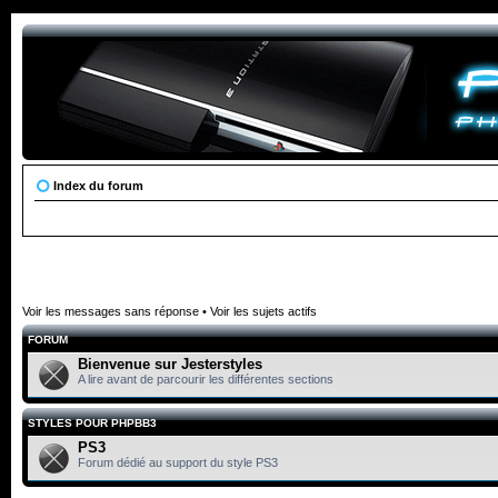
Index du forum
Voir les messages sans réponse
•
Voir les sujets actifs
FORUM
Bienvenue sur Jesterstyles
A lire avant de parcourir les différentes sections
STYLES POUR PHPBB3
PS3
Forum dédié au support du style PS3