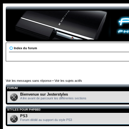
Index du forum
Voir les messages sans réponse
•
Voir les sujets actifs
FORUM
Bienvenue sur Jesterstyles
A lire avant de parcourir les différentes sections
STYLES POUR PHPBB3
PS3
Forum dédié au support du style PS3