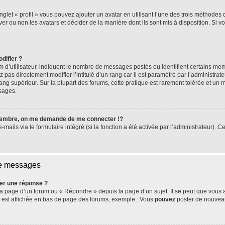
glet « profil » vous pouvez ajouter un avatar en utilisant l’une des trois méthodes d
ver ou non les avatars et décider de la manière dont ils sont mis à disposition. Si vo
difier ?
 d’utilisateur, indiquent le nombre de messages postés ou identifient certains me
 pas directement modifier l’intitulé d’un rang car il est paramétré par l’administra
ang supérieur. Sur la plupart des forums, cette pratique est rarement tolérée et un
sages.
embre, on me demande de me connecter !?
ils via le formulaire intégré (si la fonction a été activée par l’administrateur). Ce
de messages
er une réponse ?
a page d’un forum ou « Répondre » depuis la page d’un sujet. Il se peut que vous a
 est affichée en bas de page des forums, exemple : Vous
pouvez
poster de nouvea