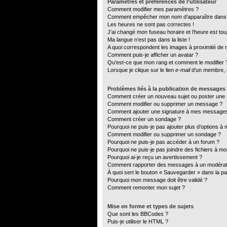
Paramètres et préférences de l’utilisateur
Comment modifier mes paramètres ?
Comment empêcher mon nom d’apparaître dans l
Les heures ne sont pas correctes !
J’ai changé mon fuseau horaire et l’heure est tou
Ma langue n’est pas dans la liste !
A quoi correspondent les images à proximité de m
Comment puis-je afficher un avatar ?
Qu’est-ce que mon rang et comment le modifier 
Lorsque je clique sur le lien
e-mail
d’un membre, 
Problèmes liés à la publication de messages
Comment créer un nouveau sujet ou poster une
Comment modifier ou supprimer un message ?
Comment ajouter une signature à mes message
Comment créer un sondage ?
Pourquoi ne puis-je pas ajouter plus d’options 
Comment modifier ou supprimer un sondage ?
Pourquoi ne puis-je pas accéder à un forum ?
Pourquoi ne puis-je pas joindre des fichiers à 
Pourquoi ai-je reçu un avertissement ?
Comment rapporter des messages à un modérat
À quoi sert le bouton « Sauvegarder » dans la 
Pourquoi mon message doit être validé ?
Comment remonter mon sujet ?
Mise en forme et types de sujets
Que sont les BBCodes ?
Puis-je utiliser le HTML ?