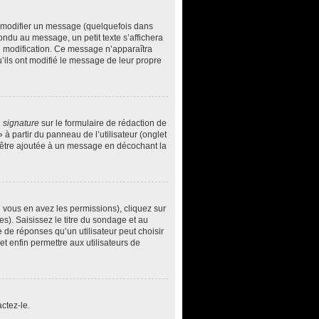
 modifier un message (quelquefois dans
du au message, un petit texte s’affichera
ère modification. Ce message n’apparaîtra
u’ils ont modifié le message de leur propre
 signature
sur le formulaire de rédaction de
à partir du panneau de l’utilisateur (onglet
d’être ajoutée à un message en décochant la
i vous en avez les permissions), cliquez sur
s). Saisissez le titre du sondage et au
de réponses qu’un utilisateur peut choisir
 et enfin permettre aux utilisateurs de
ctez-le.