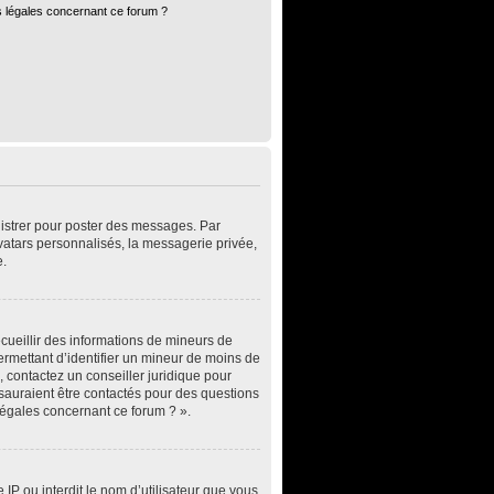
s légales concernant ce forum ?
egistrer pour poster des messages. Par
vatars personnalisés, la messagerie privée,
e.
ecueillir des informations de mineurs de
ermettant d’identifier un mineur de moins de
, contactez un conseiller juridique pour
 sauraient être contactés pour des questions
légales concernant ce forum ? ».
 IP ou interdit le nom d’utilisateur que vous