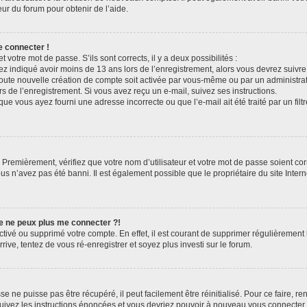
eur du forum pour obtenir de l’aide.
e connecter !
t votre mot de passe. S’ils sont corrects, il y a deux possibilités :
ez indiqué avoir moins de 13 ans lors de l’enregistrement, alors vous devrez suivre 
oute nouvelle création de compte soit activée par vous-même ou par un administra
rs de l’enregistrement. Si vous avez reçu un e-mail, suivez ses instructions.
que vous ayez fourni une adresse incorrecte ou que l’e-mail ait été traité par un filt
 Premièrement, vérifiez que votre nom d’utilisateur et votre mot de passe soient corre
us n’avez pas été banni. Il est également possible que le propriétaire du site Intern
je ne peux plus me connecter ?!
sactivé ou supprimé votre compte. En effet, il est courant de supprimer régulièremen
rive, tentez de vous ré-enregistrer et soyez plus investi sur le forum.
 ne puisse pas être récupéré, il peut facilement être réinitialisé. Pour ce faire, 
Suivez les instructions énoncées et vous devriez pouvoir à nouveau vous connecter.