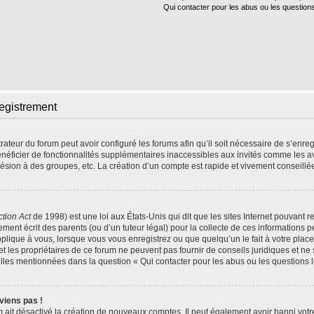
Qui contacter pour les abus ou les question
egistrement
rateur du forum peut avoir configuré les forums afin qu’il soit nécessaire de s’enr
énéficier de fonctionnalités supplémentaires inaccessibles aux invités comme les a
ésion à des groupes, etc. La création d’un compte est rapide et vivement conseillé
ction Act
de 1998) est une loi aux États-Unis qui dit que les sites Internet pouvant r
ment écrit des parents (ou d’un tuteur légal) pour la collecte de ces informations p
plique à vous, lorsque vous vous enregistrez ou que quelqu’un le fait à votre place
t les propriétaires de ce forum ne peuvent pas fournir de conseils juridiques et ne
celles mentionnées dans la question « Qui contacter pour les abus ou les questions 
viens pas !
m ait désactivé la création de nouveaux comptes. Il peut également avoir banni votre