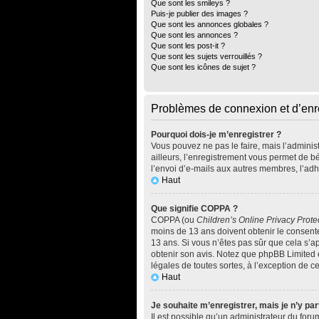
Que sont les smileys ?
Puis-je publier des images ?
Que sont les annonces globales ?
Que sont les annonces ?
Que sont les post-it ?
Que sont les sujets verrouillés ?
Que sont les icônes de sujet ?
Problèmes de connexion et d’enr
Pourquoi dois-je m’enregistrer ?
Vous pouvez ne pas le faire, mais l’administ
ailleurs, l’enregistrement vous permet de b
l’envoi d’e-mails aux autres membres, l’adh
Haut
Que signifie COPPA ?
COPPA (ou
Children’s Online Privacy Prote
moins de 13 ans doivent obtenir le consente
13 ans. Si vous n’êtes pas sûr que cela s’ap
obtenir son avis. Notez que phpBB Limited e
légales de toutes sortes, à l’exception de 
Haut
Je souhaite m’enregistrer, mais je n’y par
Il est possible qu’un administrateur du foru