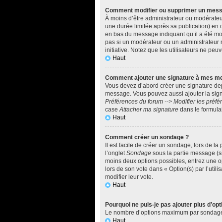
Comment modifier ou supprimer un mes
À moins d’être administrateur ou modérate
une durée limitée après sa publication) en 
en bas du message indiquant qu’il a été modi
pas si un modérateur ou un administrateur m
initiative. Notez que les utilisateurs ne p
Haut
Comment ajouter une signature à mes m
Vous devez d’abord créer une signature dep
message. Vous pouvez aussi ajouter la signa
Préférences du forum --> Modifier les pré
case
Attacher ma signature
dans le formula
Haut
Comment créer un sondage ?
Il est facile de créer un sondage, lors de l
l’onglet
Sondage
sous la partie message (si
moins deux options possibles, entrez une o
lors de son vote dans « Option(s) par l’utili
modifier leur vote.
Haut
Pourquoi ne puis-je pas ajouter plus d’o
Le nombre d’options maximum par sondage est
Haut