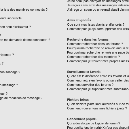
Je ne peux pas envoyer de messages privé
Je reçois sans arrêt des messages indésira
a liste des membres connectés ?
J’ai reçu un spam ou un e-mail abusif d’un 
jours incorrecte !
Amis et ignorés
Que sont mes listes d’amis et d’ignorés ?
on nom d’utilisateur ?
Comment puis-je ajouter/supprimer des utilis
?
Recherche dans les forums
on me demande de me connecter !?
Comment rechercher dans les forums ?
Pourquoi ma recherche ne renvoie aucun rés
Pourquoi ma recherche renvoie une page bl
 réponse ?
Comment rechercher des membres ?
Comment puis-je trouver mes propres messa
s ?
Surveillance et favoris
à mon sondage ?
Quelle est la différence entre les favoris et l
Comment mettre en favoris ou surveiller des
Comment surveiller des forums ?
mon message ?
Comment puis-je supprimer mes surveillance
eur ?
page de rédaction de message ?
Fichiers joints
Quels fichiers joints sont autorisés sur ce f
Comment trouver tous mes fichiers joints ?
Concernant phpBB
Qui a développé ce logiciel de forum ?
Pourquoi la fonctionnalité X n’est pas disponi