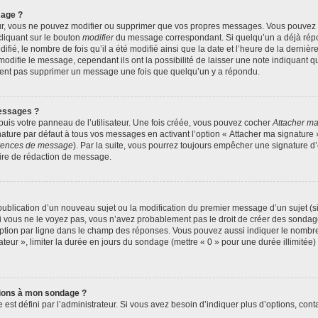
sage ?
ur, vous ne pouvez modifier ou supprimer que vos propres messages. Vous pouvez
cliquant sur le bouton
modifier
du message correspondant. Si quelqu’un a déjà répon
fié, le nombre de fois qu’il a été modifié ainsi que la date et l’heure de la derni
odifie le message, cependant ils ont la possibilité de laisser une note indiquant q
euvent pas supprimer un message une fois que quelqu’un y a répondu.
essages ?
uis votre panneau de l’utilisateur. Une fois créée, vous pouvez cocher
Attacher ma
ture par défaut à tous vos messages en activant l’option « Attacher ma signature » 
férences de message
). Par la suite, vous pourrez toujours empêcher une signature 
ire de rédaction de message.
a publication d’un nouveau sujet ou la modification du premier message d’un sujet (s
 vous ne le voyez pas, vous n’avez probablement pas le droit de créer des sondage
ption par ligne dans le champ des réponses. Vous pouvez aussi indiquer le nombre 
sateur », limiter la durée en jours du sondage (mettre « 0 » pour une durée illimitée)
ptions à mon sondage ?
 défini par l’administrateur. Si vous avez besoin d’indiquer plus d’options, conta