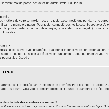
aliser votre mot de passe, contactez un administrateur du forum.
necté ?
 de moi
lors de votre connexion, vous ne resterez connecté que pendant une duré
 utilisant le même ordinateur. Pour rester connecté, cochez la case
Se souvenir de 
blic pour accéder au forum (bibliothèque, cyber-café, université, etc.). Si vous ne 
nctionnalité.
orum » ?
pBB qui conservent vos paramètres d’authentification et votre connexion au forum. 
essages (lu ou non lu) si cela a été activé par un administrateur du forum. Si vou
 pourrait les résoudre.
lisateur
 paramètres sont stockés dans notre base de données. Pour les modifier, accédez 
s pages du forum). Cela vous permettra de modifier tous les paramètres et préféren
 dans la liste des membres connectés ?
et « Préférences du forum », vous trouverez l’option
Cacher mon statut en ligne
. Si 