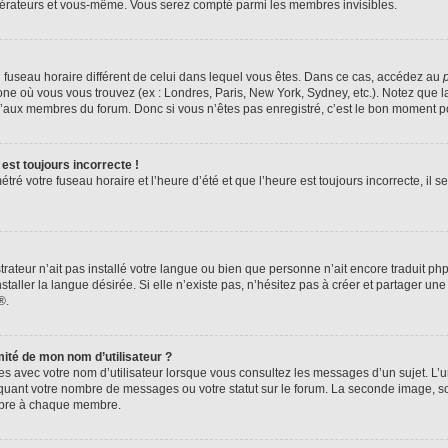
odérateurs et vous-même. Vous serez compté parmi les membres invisibles.
 un fuseau horaire différent de celui dans lequel vous êtes. Dans ce cas, accédez au
zone où vous vous trouvez (ex : Londres, Paris, New York, Sydney, etc.). Notez que 
’aux membres du forum. Donc si vous n’êtes pas enregistré, c’est le bon moment pou
est toujours incorrecte !
ré votre fuseau horaire et l’heure d’été et que l’heure est toujours incorrecte, il se
strateur n’ait pas installé votre langue ou bien que personne n’ait encore traduit 
aller la langue désirée. Si elle n’existe pas, n’hésitez pas à créer et partager une
®.
ité de mon nom d’utilisateur ?
es avec votre nom d’utilisateur lorsque vous consultez les messages d’un sujet. L’un
quant votre nombre de messages ou votre statut sur le forum. La seconde image, 
ropre à chaque membre.