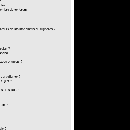
s !
bles !
membre de ce forum !
ateurs de ma liste d’amis ou d’ignorés ?
ultat ?
anche ?!
ges et sujets ?
a surveillance ?
 sujets ?
s de sujets ?
orum ?
ble ?